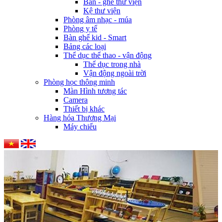
Bàn - ghế thư viện
Kệ thư viện
Phòng âm nhạc - múa
Phòng y tế
Bàn ghế kid - Smart
Bảng các loại
Thể dục thể thao - vận động
Thể dục trong nhà
Vận động ngoài trời
Phòng học thông minh
Màn Hình tương tác
Camera
Thiết bị khác
Hàng hóa Thương Mại
Máy chiếu