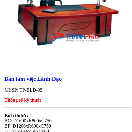
Bàn làm việc Lãnh Đạo
Mã SP: TP-BLĐ-05
Thông số kỹ thuật
Kích thước:
BC: D1600xR800xC750
BP: D1200xR600xC750
TC: D550xR450xC600