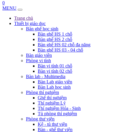
0
MENU
Trang chủ
Thiết bị giáo dục
Bàn ghế học sinh
Bàn ghế HS 1 chỗ
Bàn ghế HS 2 chỗ
Bàn ghế HS 02 chỗ đa năng
Bàn ghế HS 03 - 04 chỗ
Bàn giáo viên
Phòng vi tính
Bàn vi tính 01 chỗ
Bàn vi tính 02 chỗ
Bàn lab - Multimedia
Bàn Lab giáo viên
Bàn Lab học sinh
Phòng thí nghiệm
Ghế thí nghiệm
Thí nghiệm Lý
Thí nghiệm Hóa - Sinh
Tủ phòng thí nghiệm
Phòng thư viện
Kệ - tủ thư viện
Bàn - ghế thư viện