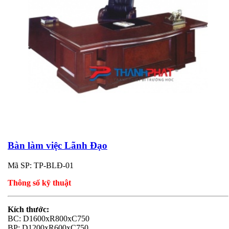
Bàn làm việc Lãnh Đạo
Mã SP: TP-BLĐ-01
Thông số kỹ thuật
Kích thước:
BC: D1600xR800xC750
BP: D1200xR600xC750