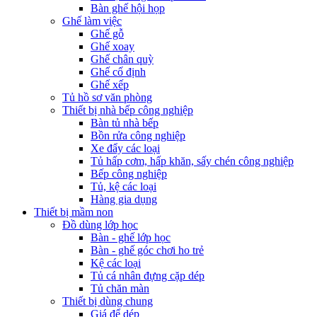
Bàn ghế hội họp
Ghế làm việc
Ghế gỗ
Ghế xoay
Ghế chân quỳ
Ghế cố định
Ghế xếp
Tủ hồ sơ văn phòng
Thiết bị nhà bếp công nghiệp
Bàn tủ nhà bếp
Bồn rửa công nghiệp
Xe đẩy các loại
Tủ hấp cơm, hấp khăn, sấy chén công nghiệp
Bếp công nghiệp
Tủ, kệ các loại
Hàng gia dụng
Thiết bị mầm non
Đồ dùng lớp học
Bàn - ghế lớp học
Bàn - ghế góc chơi ho trẻ
Kệ các loại
Tủ cá nhân đựng cặp dép
Tủ chăn màn
Thiết bị dùng chung
Giá để dép