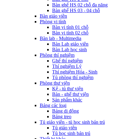
Bàn ghế HS 02 chỗ đa năng
Bàn ghế HS 03 - 04 chỗ
Bàn giáo viên
Phòng vi tính
Bàn vi tính 01 chỗ
Bàn vi tính 02 chỗ
Bàn lab - Multimedia
Bàn Lab giáo viên
Bàn Lab học sinh
Phòng thí nghiệm
Ghế thí nghiệm
Thí nghiệm Lý
Thí nghiệm Hóa - Sinh
Tủ phòng thí nghiệm
Phòng thư viện
Kệ - tủ thư viện
Bàn - ghế thư viện
Sản phẩm khác
Bảng các loại
Bảng di động
Bảng treo
Tủ giáo viên - tủ học sinh bán trú
Tủ giáo viên
Tủ học sinh bán trú
Thiết bị khác