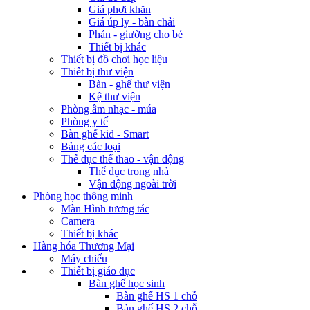
Giá phơi khăn
Giá úp ly - bàn chải
Phản - giường cho bé
Thiết bị khác
Thiết bị đồ chơi học liệu
Thiêt bị thư viện
Bàn - ghế thư viện
Kệ thư viện
Phòng âm nhạc - múa
Phòng y tế
Bàn ghế kid - Smart
Bảng các loại
Thể dục thể thao - vận động
Thể dục trong nhà
Vận động ngoài trời
Phòng học thông minh
Màn Hình tương tác
Camera
Thiết bị khác
Hàng hóa Thương Mại
Máy chiếu
Thiết bị giáo dục
Bàn ghế học sinh
Bàn ghế HS 1 chỗ
Bàn ghế HS 2 chỗ