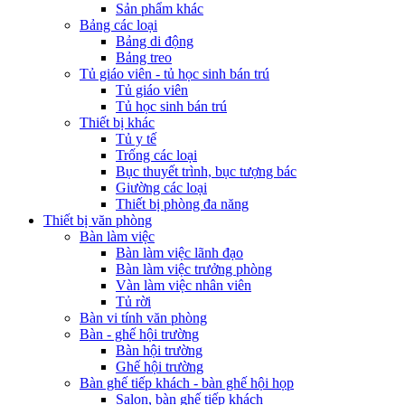
Sản phẩm khác
Bảng các loại
Bảng di động
Bảng treo
Tủ giáo viên - tủ học sinh bán trú
Tủ giáo viên
Tủ học sinh bán trú
Thiết bị khác
Tủ y tế
Trống các loại
Bục thuyết trình, bục tượng bác
Giường các loại
Thiết bị phòng đa năng
Thiết bị văn phòng
Bàn làm việc
Bàn làm việc lãnh đạo
Bàn làm việc trưởng phòng
Vàn làm việc nhân viên
Tủ rời
Bàn vi tính văn phòng
Bàn - ghế hội trường
Bàn hội trường
Ghế hội trường
Bàn ghế tiếp khách - bàn ghế hội họp
Salon, bàn ghế tiếp khách