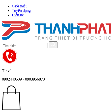
Giới thiệu
Tuyển dụng
Liên hệ
Tư vấn
0902440539 - 0903956873