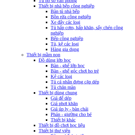
Tủ hồ sơ văn phòng
Thiết bị nhà bếp công nghiệp
Bàn tủ nhà bếp
Bồn rửa công nghiệp
Xe đẩy các loại
Tủ hấp cơm, hấp khăn, sấy chén công
nghiệp
Bếp công nghiệp
Tủ, kệ các loại
Hàng gia dụng
Thiết bị mầm non
Đồ dùng lớp học
Bàn - ghế lớp học
Bàn - ghế góc chơi ho trẻ
Kệ các loại
Tủ cá nhân đựng cặp dép
Tủ chăn màn
Thiết bị dùng chung
Giá để dép
Giá phơi khăn
Giá úp ly - bàn chải
Phản - giường cho bé
Thiết bị khác
Thiết bị đồ chơi học liệu
Thiêt bị thư viện