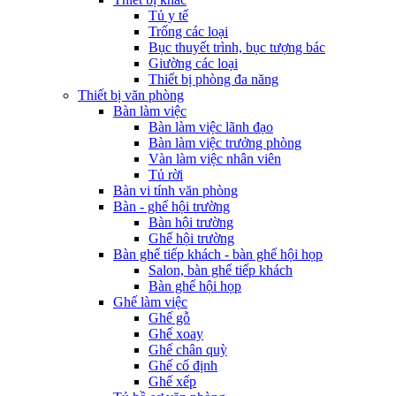
Tủ y tế
Trống các loại
Bục thuyết trình, bục tượng bác
Giường các loại
Thiết bị phòng đa năng
Thiết bị văn phòng
Bàn làm việc
Bàn làm việc lãnh đạo
Bàn làm việc trưởng phòng
Vàn làm việc nhân viên
Tủ rời
Bàn vi tính văn phòng
Bàn - ghế hội trường
Bàn hội trường
Ghế hội trường
Bàn ghế tiếp khách - bàn ghế hội họp
Salon, bàn ghế tiếp khách
Bàn ghế hội họp
Ghế làm việc
Ghế gỗ
Ghế xoay
Ghế chân quỳ
Ghế cố định
Ghế xếp