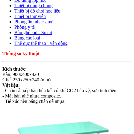
Đồ dùng lớp học
Thiết bị dùng chung
Thiết bị đồ chơi học liệu
Thiêt bị thư viện
Phòng âm nhạc - múa
Phòng y tế
Bàn ghế kid - Smart
Bảng các loại
Thể dục thể thao - vận động
Thông số kỹ thuật
Kích thước:
Bàn: 900x400x420
Ghế: 250x250x240 (mm)
Vật liệu:
- Chân sắt xếp hàn liên kết có khí CO2 bảo vệ, sơn tĩnh điện.
- Mặt bàn ghế nhựa composite.
- Tiế xúc nền bằng chân đế nhựa.