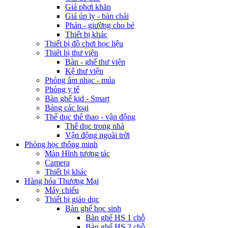
Giá phơi khăn
Giá úp ly - bàn chải
Phản - giường cho bé
Thiết bị khác
Thiết bị đồ chơi học liệu
Thiêt bị thư viện
Bàn - ghế thư viện
Kệ thư viện
Phòng âm nhạc - múa
Phòng y tế
Bàn ghế kid - Smart
Bảng các loại
Thể dục thể thao - vận động
Thể dục trong nhà
Vận động ngoài trời
Phòng học thông minh
Màn Hình tương tác
Camera
Thiết bị khác
Hàng hóa Thương Mại
Máy chiếu
Thiết bị giáo dục
Bàn ghế học sinh
Bàn ghế HS 1 chỗ
Bàn ghế HS 2 chỗ