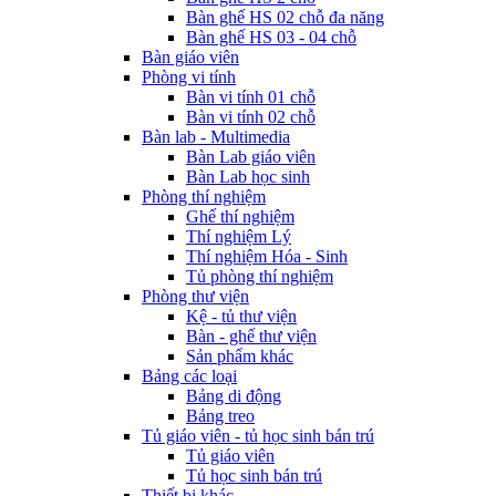
Bàn ghế HS 02 chỗ đa năng
Bàn ghế HS 03 - 04 chỗ
Bàn giáo viên
Phòng vi tính
Bàn vi tính 01 chỗ
Bàn vi tính 02 chỗ
Bàn lab - Multimedia
Bàn Lab giáo viên
Bàn Lab học sinh
Phòng thí nghiệm
Ghế thí nghiệm
Thí nghiệm Lý
Thí nghiệm Hóa - Sinh
Tủ phòng thí nghiệm
Phòng thư viện
Kệ - tủ thư viện
Bàn - ghế thư viện
Sản phẩm khác
Bảng các loại
Bảng di động
Bảng treo
Tủ giáo viên - tủ học sinh bán trú
Tủ giáo viên
Tủ học sinh bán trú
Thiết bị khác