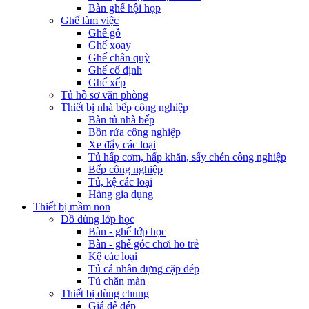
Bàn ghế hội họp
Ghế làm việc
Ghế gỗ
Ghế xoay
Ghế chân quỳ
Ghế cố định
Ghế xếp
Tủ hồ sơ văn phòng
Thiết bị nhà bếp công nghiệp
Bàn tủ nhà bếp
Bồn rửa công nghiệp
Xe đẩy các loại
Tủ hấp cơm, hấp khăn, sấy chén công nghiệp
Bếp công nghiệp
Tủ, kệ các loại
Hàng gia dụng
Thiết bị mầm non
Đồ dùng lớp học
Bàn - ghế lớp học
Bàn - ghế góc chơi ho trẻ
Kệ các loại
Tủ cá nhân đựng cặp dép
Tủ chăn màn
Thiết bị dùng chung
Giá để dép