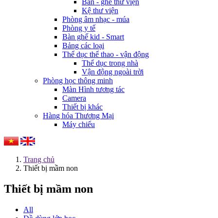
Bàn - ghế thư viện
Kệ thư viện
Phòng âm nhạc - múa
Phòng y tế
Bàn ghế kid - Smart
Bảng các loại
Thể dục thể thao - vận động
Thể dục trong nhà
Vận động ngoài trời
Phòng học thông minh
Màn Hình tương tác
Camera
Thiết bị khác
Hàng hóa Thương Mại
Máy chiếu
Trang chủ
Thiết bị mầm non
Thiết bị mầm non
All