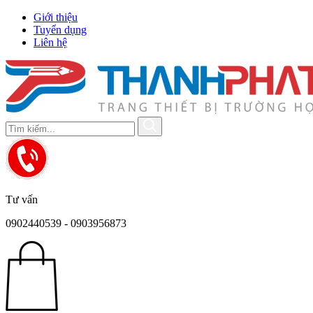
Giới thiệu
Tuyển dụng
Liên hệ
Tư vấn
0902440539 - 0903956873