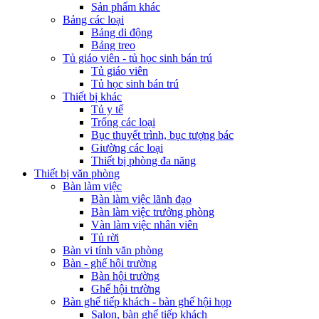
Sản phẩm khác
Bảng các loại
Bảng di động
Bảng treo
Tủ giáo viên - tủ học sinh bán trú
Tủ giáo viên
Tủ học sinh bán trú
Thiết bị khác
Tủ y tế
Trống các loại
Bục thuyết trình, bục tượng bác
Giường các loại
Thiết bị phòng đa năng
Thiết bị văn phòng
Bàn làm việc
Bàn làm việc lãnh đạo
Bàn làm việc trưởng phòng
Vàn làm việc nhân viên
Tủ rời
Bàn vi tính văn phòng
Bàn - ghế hội trường
Bàn hội trường
Ghế hội trường
Bàn ghế tiếp khách - bàn ghế hội họp
Salon, bàn ghế tiếp khách