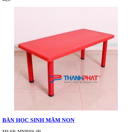
BÀN HỌC SINH MẦM NON
Mã SP: MNBHS-09