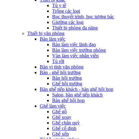
Tủ y tế
Trống các loại
Bục thuyết trình, bục tượng bác
Giường các loại
Thiết bị phòng đa năng
Thiết bị văn phòng
Bàn làm việc
Bàn làm việc lãnh đạo
Bàn làm việc trưởng phòng
Vàn làm việc nhân viên
Tủ rời
Bàn vi tính văn phòng
Bàn - ghế hội trường
Bàn hội trường
Ghế hội trường
Bàn ghế tiếp khách - bàn ghế hội họp
Salon, bàn ghế tiếp khách
Bàn ghế hội họp
Ghế làm việc
Ghế gỗ
Ghế xoay
Ghế chân quỳ
Ghế cố định
Ghế xếp