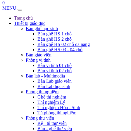
0
MENU
Trang chủ
Thiết bị giáo dục
Bàn ghế học sinh
Bàn ghế HS 1 chỗ
Bàn ghế HS 2 chỗ
Bàn ghế HS 02 chỗ đa năng
Bàn ghế HS 03 - 04 chỗ
Bàn giáo viên
Phòng vi tính
Bàn vi tính 01 chỗ
Bàn vi tính 02 chỗ
Bàn lab - Multimedia
Bàn Lab giáo viên
Bàn Lab học sinh
Phòng thí nghiệm
Ghế thí nghiệm
Thí nghiệm Lý
Thí nghiệm Hóa - Sinh
Tủ phòng thí nghiệm
Phòng thư viện
Kệ - tủ thư viện
Bàn - ghế thư viện