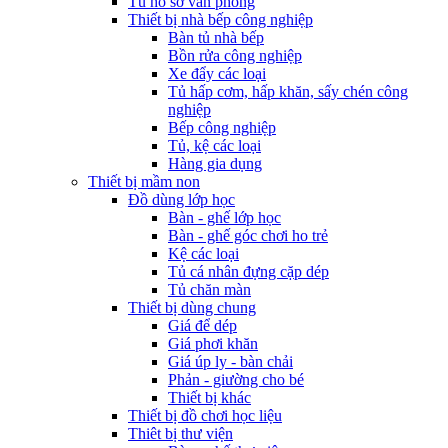
Tủ hồ sơ văn phòng
Thiết bị nhà bếp công nghiệp
Bàn tủ nhà bếp
Bồn rửa công nghiệp
Xe đẩy các loại
Tủ hấp cơm, hấp khăn, sấy chén công
nghiệp
Bếp công nghiệp
Tủ, kệ các loại
Hàng gia dụng
Thiết bị mầm non
Đồ dùng lớp học
Bàn - ghế lớp học
Bàn - ghế góc chơi ho trẻ
Kệ các loại
Tủ cá nhân đựng cặp dép
Tủ chăn màn
Thiết bị dùng chung
Giá để dép
Giá phơi khăn
Giá úp ly - bàn chải
Phản - giường cho bé
Thiết bị khác
Thiết bị đồ chơi học liệu
Thiêt bị thư viện