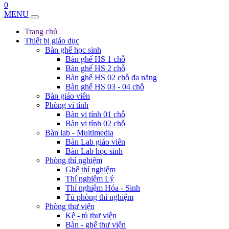
0
MENU
Trang chủ
Thiết bị giáo dục
Bàn ghế học sinh
Bàn ghế HS 1 chỗ
Bàn ghế HS 2 chỗ
Bàn ghế HS 02 chỗ đa năng
Bàn ghế HS 03 - 04 chỗ
Bàn giáo viên
Phòng vi tính
Bàn vi tính 01 chỗ
Bàn vi tính 02 chỗ
Bàn lab - Multimedia
Bàn Lab giáo viên
Bàn Lab học sinh
Phòng thí nghiệm
Ghế thí nghiệm
Thí nghiệm Lý
Thí nghiệm Hóa - Sinh
Tủ phòng thí nghiệm
Phòng thư viện
Kệ - tủ thư viện
Bàn - ghế thư viện