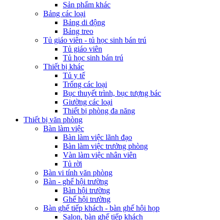
Sản phẩm khác
Bảng các loại
Bảng di động
Bảng treo
Tủ giáo viên - tủ học sinh bán trú
Tủ giáo viên
Tủ học sinh bán trú
Thiết bị khác
Tủ y tế
Trống các loại
Bục thuyết trình, bục tượng bác
Giường các loại
Thiết bị phòng đa năng
Thiết bị văn phòng
Bàn làm việc
Bàn làm việc lãnh đạo
Bàn làm việc trưởng phòng
Vàn làm việc nhân viên
Tủ rời
Bàn vi tính văn phòng
Bàn - ghế hội trường
Bàn hội trường
Ghế hội trường
Bàn ghế tiếp khách - bàn ghế hội họp
Salon, bàn ghế tiếp khách