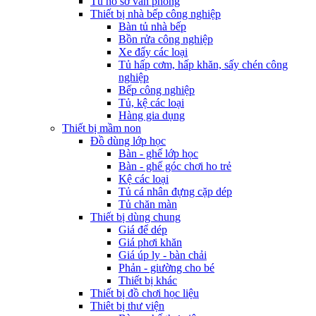
Tủ hồ sơ văn phòng
Thiết bị nhà bếp công nghiệp
Bàn tủ nhà bếp
Bồn rửa công nghiệp
Xe đẩy các loại
Tủ hấp cơm, hấp khăn, sấy chén công
nghiệp
Bếp công nghiệp
Tủ, kệ các loại
Hàng gia dụng
Thiết bị mầm non
Đồ dùng lớp học
Bàn - ghế lớp học
Bàn - ghế góc chơi ho trẻ
Kệ các loại
Tủ cá nhân đựng cặp dép
Tủ chăn màn
Thiết bị dùng chung
Giá để dép
Giá phơi khăn
Giá úp ly - bàn chải
Phản - giường cho bé
Thiết bị khác
Thiết bị đồ chơi học liệu
Thiêt bị thư viện