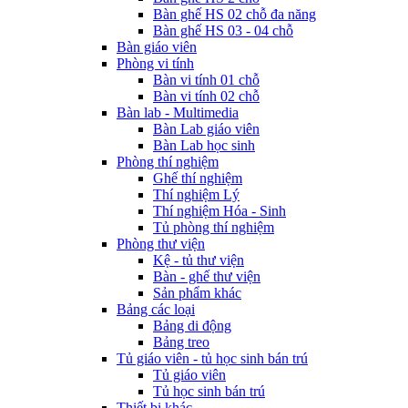
Bàn ghế HS 02 chỗ đa năng
Bàn ghế HS 03 - 04 chỗ
Bàn giáo viên
Phòng vi tính
Bàn vi tính 01 chỗ
Bàn vi tính 02 chỗ
Bàn lab - Multimedia
Bàn Lab giáo viên
Bàn Lab học sinh
Phòng thí nghiệm
Ghế thí nghiệm
Thí nghiệm Lý
Thí nghiệm Hóa - Sinh
Tủ phòng thí nghiệm
Phòng thư viện
Kệ - tủ thư viện
Bàn - ghế thư viện
Sản phẩm khác
Bảng các loại
Bảng di động
Bảng treo
Tủ giáo viên - tủ học sinh bán trú
Tủ giáo viên
Tủ học sinh bán trú
Thiết bị khác