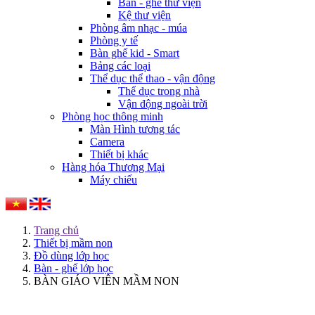
Bàn - ghế thư viện
Kệ thư viện
Phòng âm nhạc - múa
Phòng y tế
Bàn ghế kid - Smart
Bảng các loại
Thể dục thể thao - vận động
Thể dục trong nhà
Vận động ngoài trời
Phòng học thông minh
Màn Hình tương tác
Camera
Thiết bị khác
Hàng hóa Thương Mại
Máy chiếu
Trang chủ
Thiết bị mầm non
Đồ dùng lớp học
Bàn - ghế lớp học
BÀN GIÁO VIÊN MẦM NON