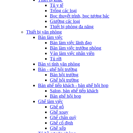
Tủ y tế
Trống các loại
Bục thuyết trình, bục tượng bác
Giường các loại
Thiết bị phòng đa năng
Thiết bị văn phòng
Bàn làm việc
Bàn làm việc lãnh đạo
Bàn làm việc trưởng phòng
Vàn làm việc nhân viên
Tủ rời
Bàn vi tính văn phòng
Bàn - ghế hội trường
Bàn hội trường
Ghế hội trường
Bàn ghế tiếp khách - bàn ghế hội họp
Salon, bàn ghế tiếp khách
Bàn ghế hội họp
Ghế làm việc
Ghế gỗ
Ghế xoay
Ghế chân quỳ
Ghế cố định
Ghế xếp