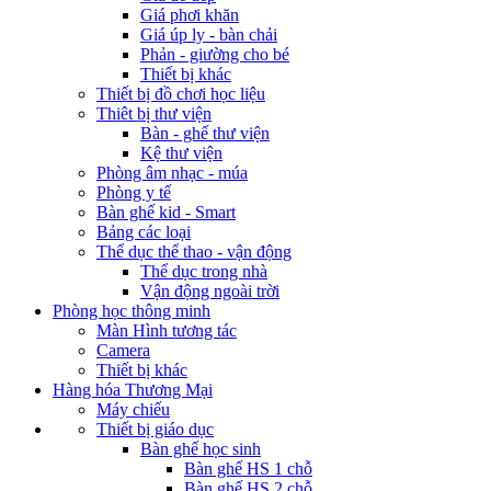
Giá phơi khăn
Giá úp ly - bàn chải
Phản - giường cho bé
Thiết bị khác
Thiết bị đồ chơi học liệu
Thiêt bị thư viện
Bàn - ghế thư viện
Kệ thư viện
Phòng âm nhạc - múa
Phòng y tế
Bàn ghế kid - Smart
Bảng các loại
Thể dục thể thao - vận động
Thể dục trong nhà
Vận động ngoài trời
Phòng học thông minh
Màn Hình tương tác
Camera
Thiết bị khác
Hàng hóa Thương Mại
Máy chiếu
Thiết bị giáo dục
Bàn ghế học sinh
Bàn ghế HS 1 chỗ
Bàn ghế HS 2 chỗ