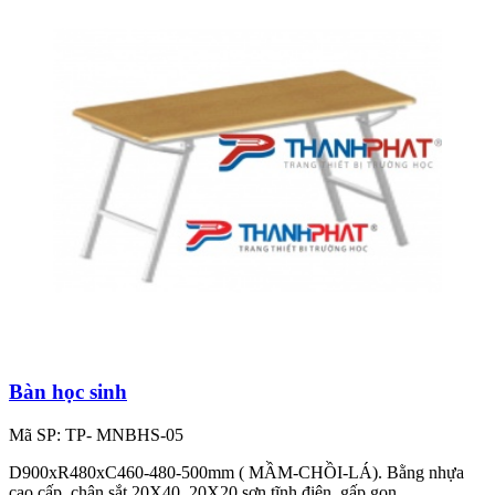
Bàn học sinh
Mã SP: TP- MNBHS-05
D900xR480xC460-480-500mm ( MẦM-CHỒI-LÁ). Bằng nhựa
cao cấp, chân sắt 20X40, 20X20 sơn tĩnh điện, gấp gọn.