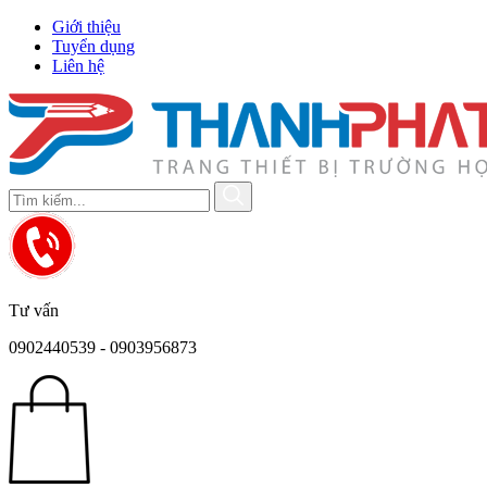
Giới thiệu
Tuyển dụng
Liên hệ
Tư vấn
0902440539 - 0903956873