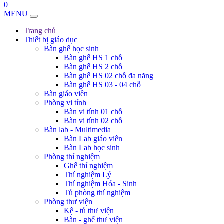
0
MENU
Trang chủ
Thiết bị giáo dục
Bàn ghế học sinh
Bàn ghế HS 1 chỗ
Bàn ghế HS 2 chỗ
Bàn ghế HS 02 chỗ đa năng
Bàn ghế HS 03 - 04 chỗ
Bàn giáo viên
Phòng vi tính
Bàn vi tính 01 chỗ
Bàn vi tính 02 chỗ
Bàn lab - Multimedia
Bàn Lab giáo viên
Bàn Lab học sinh
Phòng thí nghiệm
Ghế thí nghiệm
Thí nghiệm Lý
Thí nghiệm Hóa - Sinh
Tủ phòng thí nghiệm
Phòng thư viện
Kệ - tủ thư viện
Bàn - ghế thư viện