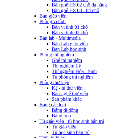
Bàn ghế HS 02 chỗ đa năng
Bàn ghế HS 03 - 04 chỗ
Bàn giáo viên
Phòng vi tính
Bàn vi tính 01 chỗ
Bàn vi tính 02 chỗ
Bàn lab - Multimedia
Bàn Lab giáo viên
Bàn Lab học sinh
Phòng thí nghiệm
Ghế thí nghiệm
Thí nghiệm Lý
Thí nghiệm Hóa - Sinh
Tủ phòng thí nghiệm
Phòng thư viện
Kệ - tủ thư viện
Bàn - ghế thư viện
Sản phẩm khác
Bảng các loại
Bảng di động
Bảng treo
Tủ giáo viên - tủ học sinh bán trú
Tủ giáo viên
Tủ học sinh bán trú
Thiết bị khác