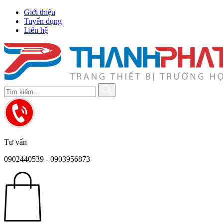
Giới thiệu
Tuyển dụng
Liên hệ
Tư vấn
0902440539 - 0903956873