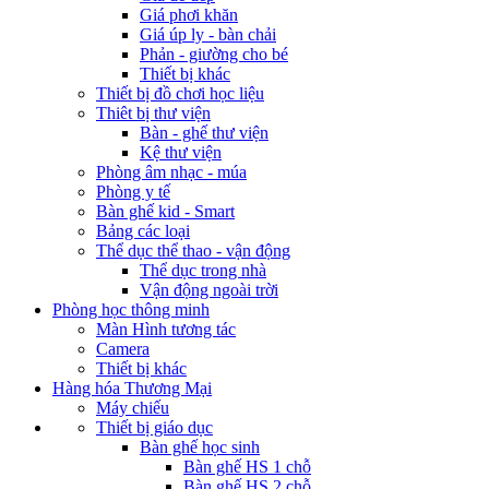
Giá phơi khăn
Giá úp ly - bàn chải
Phản - giường cho bé
Thiết bị khác
Thiết bị đồ chơi học liệu
Thiêt bị thư viện
Bàn - ghế thư viện
Kệ thư viện
Phòng âm nhạc - múa
Phòng y tế
Bàn ghế kid - Smart
Bảng các loại
Thể dục thể thao - vận động
Thể dục trong nhà
Vận động ngoài trời
Phòng học thông minh
Màn Hình tương tác
Camera
Thiết bị khác
Hàng hóa Thương Mại
Máy chiếu
Thiết bị giáo dục
Bàn ghế học sinh
Bàn ghế HS 1 chỗ
Bàn ghế HS 2 chỗ