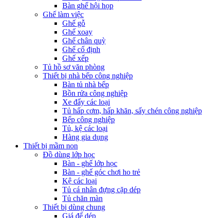
Bàn ghế hội họp
Ghế làm việc
Ghế gỗ
Ghế xoay
Ghế chân quỳ
Ghế cố định
Ghế xếp
Tủ hồ sơ văn phòng
Thiết bị nhà bếp công nghiệp
Bàn tủ nhà bếp
Bồn rửa công nghiệp
Xe đẩy các loại
Tủ hấp cơm, hấp khăn, sấy chén công nghiệp
Bếp công nghiệp
Tủ, kệ các loại
Hàng gia dụng
Thiết bị mầm non
Đồ dùng lớp học
Bàn - ghế lớp học
Bàn - ghế góc chơi ho trẻ
Kệ các loại
Tủ cá nhân đựng cặp dép
Tủ chăn màn
Thiết bị dùng chung
Giá để dép