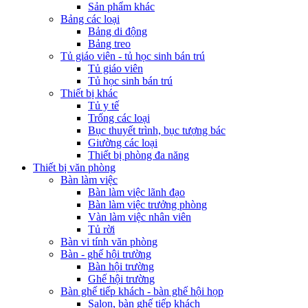
Sản phẩm khác
Bảng các loại
Bảng di động
Bảng treo
Tủ giáo viên - tủ học sinh bán trú
Tủ giáo viên
Tủ học sinh bán trú
Thiết bị khác
Tủ y tế
Trống các loại
Bục thuyết trình, bục tượng bác
Giường các loại
Thiết bị phòng đa năng
Thiết bị văn phòng
Bàn làm việc
Bàn làm việc lãnh đạo
Bàn làm việc trưởng phòng
Vàn làm việc nhân viên
Tủ rời
Bàn vi tính văn phòng
Bàn - ghế hội trường
Bàn hội trường
Ghế hội trường
Bàn ghế tiếp khách - bàn ghế hội họp
Salon, bàn ghế tiếp khách