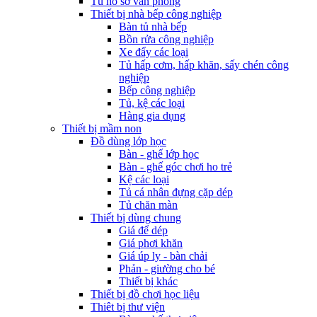
Tủ hồ sơ văn phòng
Thiết bị nhà bếp công nghiệp
Bàn tủ nhà bếp
Bồn rửa công nghiệp
Xe đẩy các loại
Tủ hấp cơm, hấp khăn, sấy chén công
nghiệp
Bếp công nghiệp
Tủ, kệ các loại
Hàng gia dụng
Thiết bị mầm non
Đồ dùng lớp học
Bàn - ghế lớp học
Bàn - ghế góc chơi ho trẻ
Kệ các loại
Tủ cá nhân đựng cặp dép
Tủ chăn màn
Thiết bị dùng chung
Giá để dép
Giá phơi khăn
Giá úp ly - bàn chải
Phản - giường cho bé
Thiết bị khác
Thiết bị đồ chơi học liệu
Thiêt bị thư viện