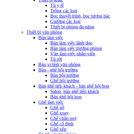
Tủ y tế
Trống các loại
Bục thuyết trình, bục tượng bác
Giường các loại
Thiết bị phòng đa năng
Thiết bị văn phòng
Bàn làm việc
Bàn làm việc lãnh đạo
Bàn làm việc trưởng phòng
Vàn làm việc nhân viên
Tủ rời
Bàn vi tính văn phòng
Bàn - ghế hội trường
Bàn hội trường
Ghế hội trường
Bàn ghế tiếp khách - bàn ghế hội họp
Salon, bàn ghế tiếp khách
Bàn ghế hội họp
Ghế làm việc
Ghế gỗ
Ghế xoay
Ghế chân quỳ
Ghế cố định
Ghế xếp