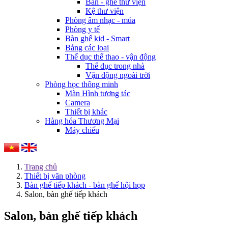
Bàn - ghế thư viện
Kệ thư viện
Phòng âm nhạc - múa
Phòng y tế
Bàn ghế kid - Smart
Bảng các loại
Thể dục thể thao - vận động
Thể dục trong nhà
Vận động ngoài trời
Phòng học thông minh
Màn Hình tương tác
Camera
Thiết bị khác
Hàng hóa Thương Mại
Máy chiếu
Trang chủ
Thiết bị văn phòng
Bàn ghế tiếp khách - bàn ghế hội họp
Salon, bàn ghế tiếp khách
Salon, bàn ghế tiếp khách