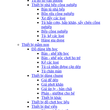
Tủ hồ sơ văn phòng
Thiết bị nhà bếp công nghiệp
Bàn tủ nhà bếp
Bồn rửa công nghiệp
Xe đẩy các loại
Tủ hấp cơm, hấp khăn, sấy chén công
nghiệp
Bếp công nghiệp
Tủ, kệ các loại
Hàng gia dụng
Thiết bị mầm non
Đồ dùng lớp học
Bàn - ghế lớp học
Bàn - ghế góc chơi ho trẻ
Kệ các loại
Tủ cá nhân đựng cặp dép
Tủ chăn màn
Thiết bị dùng chung
Giá để dép
Giá phơi khăn
Giá úp ly - bàn chải
Phản - giường cho bé
Thiết bị khác
Thiết bị đồ chơi học liệu
Thiêt bị thư viện