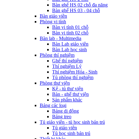
Bàn ghế HS 02 chỗ đa năng
Bàn ghế HS 03 - 04 chỗ
Bàn giáo viên
Phòng vi tính
Bàn vi tính 01 chỗ
Bàn vi tính 02 chỗ
Bàn lab - Multimedia
Bàn Lab giáo viên
Bàn Lab học sinh
Phòng thí nghiệm
Ghế thí nghiệm
Thí nghiệm Lý
Thí nghiệm Hóa - Sinh
Tủ phòng thí nghiệm
Phòng thư viện
Kệ - tủ thư viện
Bàn - ghế thư viện
Sản phẩm khác
Bảng các loại
Bảng di động
Bảng treo
Tủ giáo viên - tủ học sinh bán trú
Tủ giáo viên
Tủ học sinh bán trú
Thiết bị khác