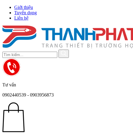
Giới thiệu
Tuyển dụng
Liên hệ
Tư vấn
0902440539 - 0903956873