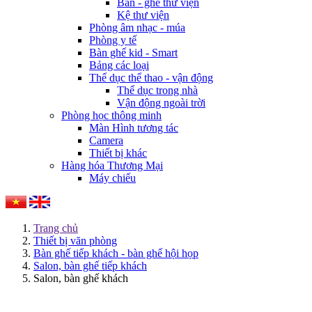
Bàn - ghế thư viện
Kệ thư viện
Phòng âm nhạc - múa
Phòng y tế
Bàn ghế kid - Smart
Bảng các loại
Thể dục thể thao - vận động
Thể dục trong nhà
Vận động ngoài trời
Phòng học thông minh
Màn Hình tương tác
Camera
Thiết bị khác
Hàng hóa Thương Mại
Máy chiếu
Trang chủ
Thiết bị văn phòng
Bàn ghế tiếp khách - bàn ghế hội họp
Salon, bàn ghế tiếp khách
Salon, bàn ghế khách