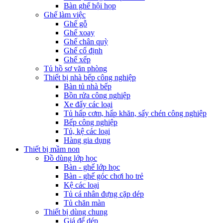
Bàn ghế hội họp
Ghế làm việc
Ghế gỗ
Ghế xoay
Ghế chân quỳ
Ghế cố định
Ghế xếp
Tủ hồ sơ văn phòng
Thiết bị nhà bếp công nghiệp
Bàn tủ nhà bếp
Bồn rửa công nghiệp
Xe đẩy các loại
Tủ hấp cơm, hấp khăn, sấy chén công nghiệp
Bếp công nghiệp
Tủ, kệ các loại
Hàng gia dụng
Thiết bị mầm non
Đồ dùng lớp học
Bàn - ghế lớp học
Bàn - ghế góc chơi ho trẻ
Kệ các loại
Tủ cá nhân đựng cặp dép
Tủ chăn màn
Thiết bị dùng chung
Giá để dép