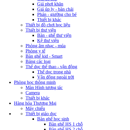
Giá phơi khăn
Giá úp ly - bàn chải
Phản - giường cho bé
Thiết bị khác
Thiết bị đồ chơi học liệu
Thiêt bị thư viện
Bàn - ghế thư viện
Kệ thư viện
Phòng âm nhạc - múa
Phòng y tế
Bàn ghế kid - Smart
Bảng các loại
Thể dục thể thao - vận động
Thể dục trong nhà
Vận động ngoài trời
Phòng học thông minh
Màn Hình tương tác
Camera
Thiết bị khác
Hàng hóa Thương Mại
Máy chiếu
Thiết bị giáo dục
Bàn ghế học sinh
Bàn ghế HS 1 chỗ
Bàn ghế HS 2 chỗ