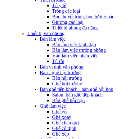
Tủ y tế
Trống các loại
Bục thuyết trình, bục tượng bác
Giường các loại
Thiết bị phòng đa năng
Thiết bị văn phòng
Bàn làm việc
Bàn làm việc lãnh đạo
Bàn làm việc trưởng phòng
Vàn làm việc nhân viên
Tủ rời
Bàn vi tính văn phòng
Bàn - ghế hội trường
Bàn hội trường
Ghế hội trường
Bàn ghế tiếp khách - bàn ghế hội họp
Salon, bàn ghế tiếp khách
Bàn ghế hội họp
Ghế làm việc
Ghế gỗ
Ghế xoay
Ghế chân quỳ
Ghế cố định
Ghế xếp