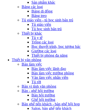
Sản phẩm khác
Bảng các loại
Bảng di động
Bảng treo
Tủ giáo viên - tủ học sinh bán trú
Tủ giáo viên
Tủ học sinh bán trú
Thiết bị khác
Tủ y tế
Trống các loại
Bục thuyết trình, bục tượng bác
Giường các loại
Thiết bị phòng đa năng
Thiết bị văn phòng
Bàn làm việc
Bàn làm việc lãnh đạo
Bàn làm việc trưởng phòng
Vàn làm việc nhân viên
Tủ rời
Bàn vi tính văn phòng
Bàn - ghế hội trường
Bàn hội trường
Ghế hội trường
Bàn ghế tiếp khách - bàn ghế hội họp
Salon, bàn ghế tiếp khách