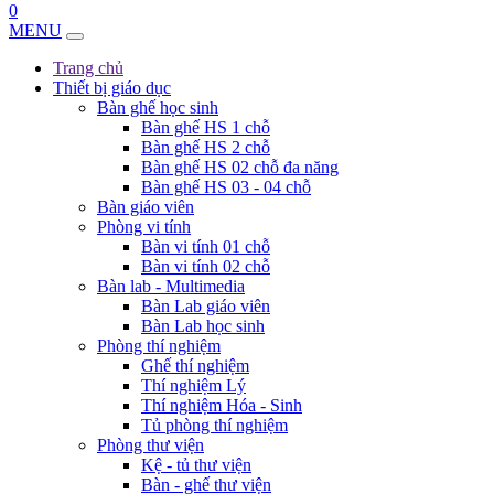
0
MENU
Trang chủ
Thiết bị giáo dục
Bàn ghế học sinh
Bàn ghế HS 1 chỗ
Bàn ghế HS 2 chỗ
Bàn ghế HS 02 chỗ đa năng
Bàn ghế HS 03 - 04 chỗ
Bàn giáo viên
Phòng vi tính
Bàn vi tính 01 chỗ
Bàn vi tính 02 chỗ
Bàn lab - Multimedia
Bàn Lab giáo viên
Bàn Lab học sinh
Phòng thí nghiệm
Ghế thí nghiệm
Thí nghiệm Lý
Thí nghiệm Hóa - Sinh
Tủ phòng thí nghiệm
Phòng thư viện
Kệ - tủ thư viện
Bàn - ghế thư viện