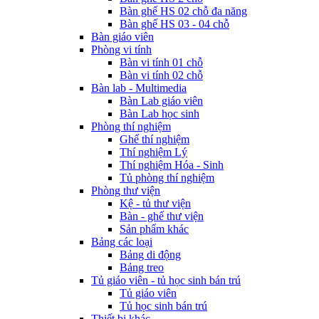
Bàn ghế HS 02 chỗ đa năng
Bàn ghế HS 03 - 04 chỗ
Bàn giáo viên
Phòng vi tính
Bàn vi tính 01 chỗ
Bàn vi tính 02 chỗ
Bàn lab - Multimedia
Bàn Lab giáo viên
Bàn Lab học sinh
Phòng thí nghiệm
Ghế thí nghiệm
Thí nghiệm Lý
Thí nghiệm Hóa - Sinh
Tủ phòng thí nghiệm
Phòng thư viện
Kệ - tủ thư viện
Bàn - ghế thư viện
Sản phẩm khác
Bảng các loại
Bảng di động
Bảng treo
Tủ giáo viên - tủ học sinh bán trú
Tủ giáo viên
Tủ học sinh bán trú
Thiết bị khác