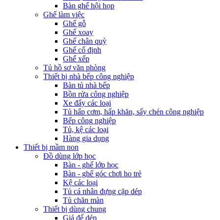
Bàn ghế hội họp
Ghế làm việc
Ghế gỗ
Ghế xoay
Ghế chân quỳ
Ghế cố định
Ghế xếp
Tủ hồ sơ văn phòng
Thiết bị nhà bếp công nghiệp
Bàn tủ nhà bếp
Bồn rửa công nghiệp
Xe đẩy các loại
Tủ hấp cơm, hấp khăn, sấy chén công nghiệp
Bếp công nghiệp
Tủ, kệ các loại
Hàng gia dụng
Thiết bị mầm non
Đồ dùng lớp học
Bàn - ghế lớp học
Bàn - ghế góc chơi ho trẻ
Kệ các loại
Tủ cá nhân đựng cặp dép
Tủ chăn màn
Thiết bị dùng chung
Giá để dép