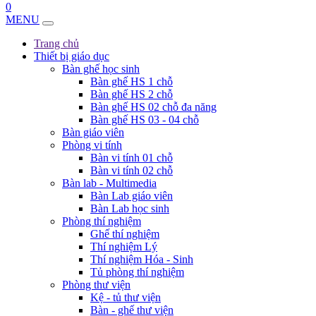
0
MENU
Trang chủ
Thiết bị giáo dục
Bàn ghế học sinh
Bàn ghế HS 1 chỗ
Bàn ghế HS 2 chỗ
Bàn ghế HS 02 chỗ đa năng
Bàn ghế HS 03 - 04 chỗ
Bàn giáo viên
Phòng vi tính
Bàn vi tính 01 chỗ
Bàn vi tính 02 chỗ
Bàn lab - Multimedia
Bàn Lab giáo viên
Bàn Lab học sinh
Phòng thí nghiệm
Ghế thí nghiệm
Thí nghiệm Lý
Thí nghiệm Hóa - Sinh
Tủ phòng thí nghiệm
Phòng thư viện
Kệ - tủ thư viện
Bàn - ghế thư viện