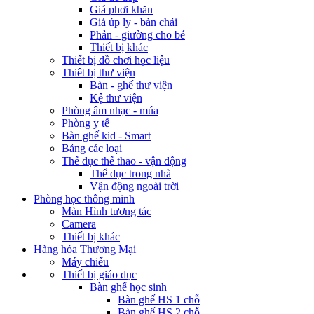
Giá phơi khăn
Giá úp ly - bàn chải
Phản - giường cho bé
Thiết bị khác
Thiết bị đồ chơi học liệu
Thiêt bị thư viện
Bàn - ghế thư viện
Kệ thư viện
Phòng âm nhạc - múa
Phòng y tế
Bàn ghế kid - Smart
Bảng các loại
Thể dục thể thao - vận động
Thể dục trong nhà
Vận động ngoài trời
Phòng học thông minh
Màn Hình tương tác
Camera
Thiết bị khác
Hàng hóa Thương Mại
Máy chiếu
Thiết bị giáo dục
Bàn ghế học sinh
Bàn ghế HS 1 chỗ
Bàn ghế HS 2 chỗ