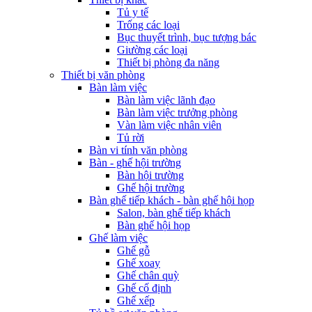
Tủ y tế
Trống các loại
Bục thuyết trình, bục tượng bác
Giường các loại
Thiết bị phòng đa năng
Thiết bị văn phòng
Bàn làm việc
Bàn làm việc lãnh đạo
Bàn làm việc trưởng phòng
Vàn làm việc nhân viên
Tủ rời
Bàn vi tính văn phòng
Bàn - ghế hội trường
Bàn hội trường
Ghế hội trường
Bàn ghế tiếp khách - bàn ghế hội họp
Salon, bàn ghế tiếp khách
Bàn ghế hội họp
Ghế làm việc
Ghế gỗ
Ghế xoay
Ghế chân quỳ
Ghế cố định
Ghế xếp