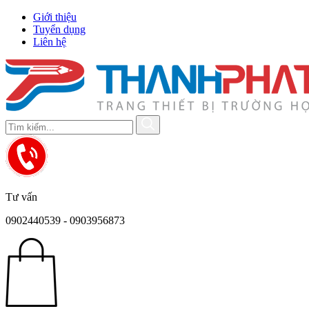
Giới thiệu
Tuyển dụng
Liên hệ
Tư vấn
0902440539 - 0903956873