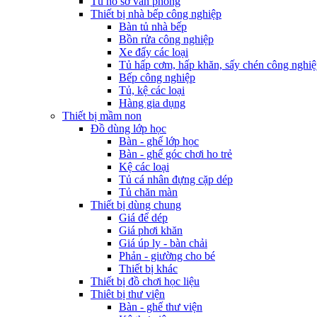
Tủ hồ sơ văn phòng
Thiết bị nhà bếp công nghiệp
Bàn tủ nhà bếp
Bồn rửa công nghiệp
Xe đẩy các loại
Tủ hấp cơm, hấp khăn, sấy chén công nghi
Bếp công nghiệp
Tủ, kệ các loại
Hàng gia dụng
Thiết bị mầm non
Đồ dùng lớp học
Bàn - ghế lớp học
Bàn - ghế góc chơi ho trẻ
Kệ các loại
Tủ cá nhân đựng cặp dép
Tủ chăn màn
Thiết bị dùng chung
Giá để dép
Giá phơi khăn
Giá úp ly - bàn chải
Phản - giường cho bé
Thiết bị khác
Thiết bị đồ chơi học liệu
Thiêt bị thư viện
Bàn - ghế thư viện