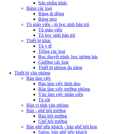
Sản phẩm khác
Bảng các loại
Bảng di động
Bảng treo
Tủ giáo viên - tủ học sinh bán trú
Tủ giáo viên
Tủ học sinh bán trú
Thiết bị khác
Tủ y tế
Trống các loại
Bục thuyết trình, bục tượng bác
Giường các loại
Thiết bị phòng đa năng
Thiết bị văn phòng
Bàn làm việc
Bàn làm việc lãnh đạo
Bàn làm việc trưởng phòng
Vàn làm việc nhân viên
Tủ rời
Bàn vi tính văn phòng
Bàn - ghế hội trường
Bàn hội trường
Ghế hội trường
Bàn ghế tiếp khách - bàn ghế hội họp
Salon, bàn ghế tiếp khách