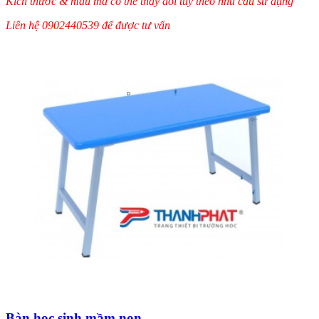
Kích thước & mẫu mã có thể thay đổi tùy theo nhu cầu sử dụng
Liên hệ 0902440539 để được tư vấn
Bàn học sinh mầm non