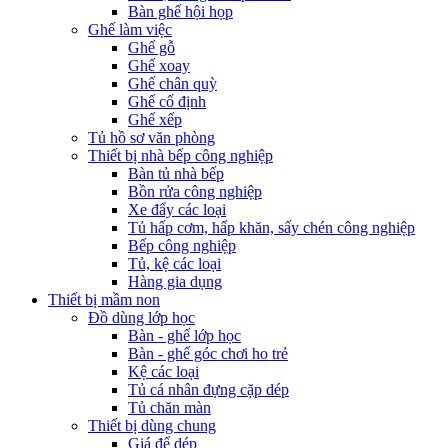
Bàn ghế hội họp
Ghế làm việc
Ghế gỗ
Ghế xoay
Ghế chân quỳ
Ghế cố định
Ghế xếp
Tủ hồ sơ văn phòng
Thiết bị nhà bếp công nghiệp
Bàn tủ nhà bếp
Bồn rửa công nghiệp
Xe đẩy các loại
Tủ hấp cơm, hấp khăn, sấy chén công nghiệp
Bếp công nghiệp
Tủ, kệ các loại
Hàng gia dụng
Thiết bị mầm non
Đồ dùng lớp học
Bàn - ghế lớp học
Bàn - ghế góc chơi ho trẻ
Kệ các loại
Tủ cá nhân đựng cặp dép
Tủ chăn màn
Thiết bị dùng chung
Giá để dép