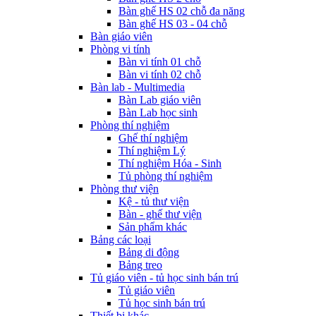
Bàn ghế HS 02 chỗ đa năng
Bàn ghế HS 03 - 04 chỗ
Bàn giáo viên
Phòng vi tính
Bàn vi tính 01 chỗ
Bàn vi tính 02 chỗ
Bàn lab - Multimedia
Bàn Lab giáo viên
Bàn Lab học sinh
Phòng thí nghiệm
Ghế thí nghiệm
Thí nghiệm Lý
Thí nghiệm Hóa - Sinh
Tủ phòng thí nghiệm
Phòng thư viện
Kệ - tủ thư viện
Bàn - ghế thư viện
Sản phẩm khác
Bảng các loại
Bảng di động
Bảng treo
Tủ giáo viên - tủ học sinh bán trú
Tủ giáo viên
Tủ học sinh bán trú
Thiết bị khác