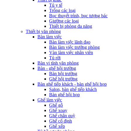
Tủ y tế
Trống các loại
Bục thuyết trình, bục tượng bác
Giường các loại
Thiết bị phòng đa năng
Thiết bị văn phòng
Bàn làm việc
Bàn làm việc lãnh đạo
Bàn làm việc trưởng phòng
Vàn làm việc nhân viên
Tủ rời
Bàn vi tính văn phòng
Bàn - ghế hội trường
Bàn hội trường
Ghế hội trường
Bàn ghế tiếp khách - bàn ghế hội họp
Salon, bàn ghế tiếp khách
Bàn ghế hội họp
Ghế làm việc
Ghế gỗ
Ghế xoay
Ghế chân quỳ
Ghế cố định
Ghế xếp