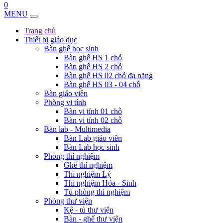
0
MENU
Trang chủ
Thiết bị giáo dục
Bàn ghế học sinh
Bàn ghế HS 1 chỗ
Bàn ghế HS 2 chỗ
Bàn ghế HS 02 chỗ đa năng
Bàn ghế HS 03 - 04 chỗ
Bàn giáo viên
Phòng vi tính
Bàn vi tính 01 chỗ
Bàn vi tính 02 chỗ
Bàn lab - Multimedia
Bàn Lab giáo viên
Bàn Lab học sinh
Phòng thí nghiệm
Ghế thí nghiệm
Thí nghiệm Lý
Thí nghiệm Hóa - Sinh
Tủ phòng thí nghiệm
Phòng thư viện
Kệ - tủ thư viện
Bàn - ghế thư viện