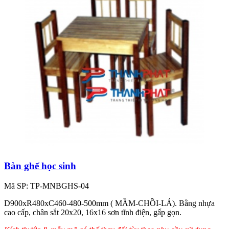
Bàn ghế học sinh
Mã SP: TP-MNBGHS-04
D900xR480xC460-480-500mm ( MẦM-CHỒI-LÁ). Bằng nhựa
cao cấp, chân sắt 20x20, 16x16 sơn tĩnh điện, gấp gọn.