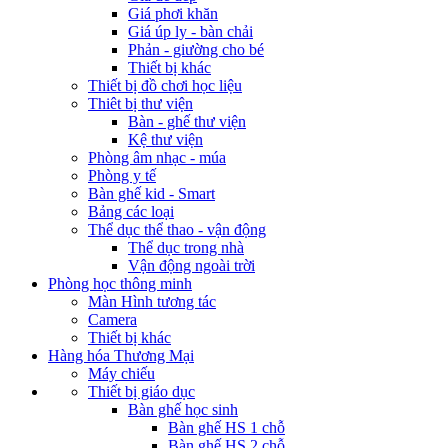
Giá phơi khăn
Giá úp ly - bàn chải
Phản - giường cho bé
Thiết bị khác
Thiết bị đồ chơi học liệu
Thiêt bị thư viện
Bàn - ghế thư viện
Kệ thư viện
Phòng âm nhạc - múa
Phòng y tế
Bàn ghế kid - Smart
Bảng các loại
Thể dục thể thao - vận động
Thể dục trong nhà
Vận động ngoài trời
Phòng học thông minh
Màn Hình tương tác
Camera
Thiết bị khác
Hàng hóa Thương Mại
Máy chiếu
Thiết bị giáo dục
Bàn ghế học sinh
Bàn ghế HS 1 chỗ
Bàn ghế HS 2 chỗ