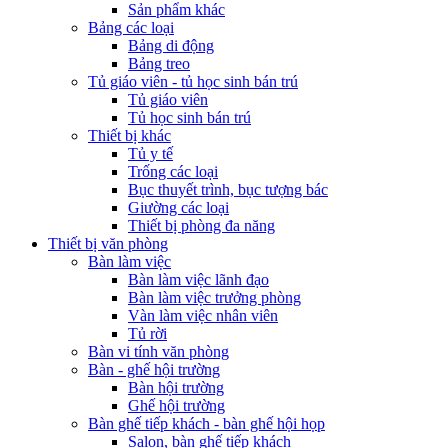
Sản phẩm khác
Bảng các loại
Bảng di động
Bảng treo
Tủ giáo viên - tủ học sinh bán trú
Tủ giáo viên
Tủ học sinh bán trú
Thiết bị khác
Tủ y tế
Trống các loại
Bục thuyết trình, bục tượng bác
Giường các loại
Thiết bị phòng đa năng
Thiết bị văn phòng
Bàn làm việc
Bàn làm việc lãnh đạo
Bàn làm việc trưởng phòng
Vàn làm việc nhân viên
Tủ rời
Bàn vi tính văn phòng
Bàn - ghế hội trường
Bàn hội trường
Ghế hội trường
Bàn ghế tiếp khách - bàn ghế hội họp
Salon, bàn ghế tiếp khách