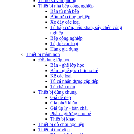
Tủ hồ sơ văn phòng
Thiết bị nhà bếp công nghiệp
Bàn tủ nhà bếp
Bồn rửa công nghiệp
Xe đẩy các loại
Tủ hấp cơm, hấp khăn, sấy chén công
nghiệp
Bếp công nghiệp
Tủ, kệ các loại
Hàng gia dụng
Thiết bị mầm non
Đồ dùng lớp học
Bàn - ghế lớp học
Bàn - ghế góc chơi ho trẻ
Kệ các loại
Tủ cá nhân đựng cặp dép
Tủ chăn màn
Thiết bị dùng chung
Giá để dép
Giá phơi khăn
Giá úp ly - bàn chải
Phản - giường cho bé
Thiết bị khác
Thiết bị đồ chơi học liệu
Thiêt bị thư viện