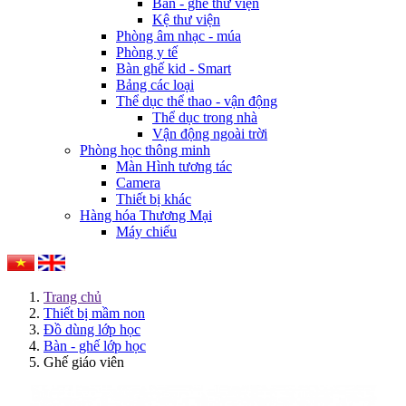
Bàn - ghế thư viện
Kệ thư viện
Phòng âm nhạc - múa
Phòng y tế
Bàn ghế kid - Smart
Bảng các loại
Thể dục thể thao - vận động
Thể dục trong nhà
Vận động ngoài trời
Phòng học thông minh
Màn Hình tương tác
Camera
Thiết bị khác
Hàng hóa Thương Mại
Máy chiếu
Trang chủ
Thiết bị mầm non
Đồ dùng lớp học
Bàn - ghế lớp học
Ghế giáo viên