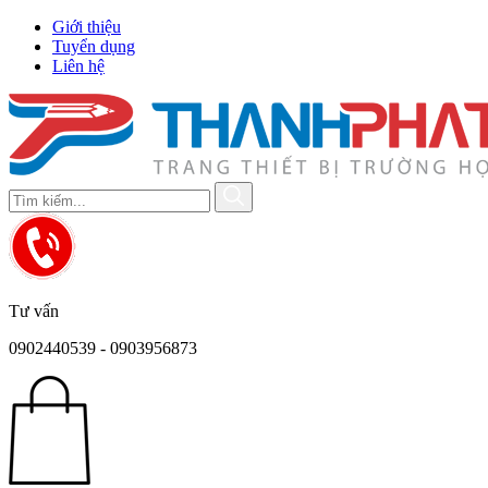
Giới thiệu
Tuyển dụng
Liên hệ
Tư vấn
0902440539 - 0903956873