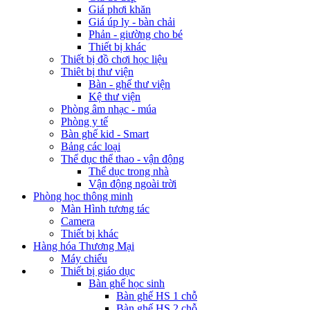
Giá phơi khăn
Giá úp ly - bàn chải
Phản - giường cho bé
Thiết bị khác
Thiết bị đồ chơi học liệu
Thiêt bị thư viện
Bàn - ghế thư viện
Kệ thư viện
Phòng âm nhạc - múa
Phòng y tế
Bàn ghế kid - Smart
Bảng các loại
Thể dục thể thao - vận động
Thể dục trong nhà
Vận động ngoài trời
Phòng học thông minh
Màn Hình tương tác
Camera
Thiết bị khác
Hàng hóa Thương Mại
Máy chiếu
Thiết bị giáo dục
Bàn ghế học sinh
Bàn ghế HS 1 chỗ
Bàn ghế HS 2 chỗ