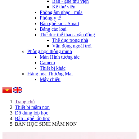
Bàn - ghế thư viện
Kệ thư viện
Phòng âm nhạc - múa
Phòng y tế
Bàn ghế kid - Smart
Bảng các loại
Thể dục thể thao - vận động
Thể dục trong nhà
Vận động ngoài trời
Phòng học thông minh
Màn Hình tương tác
Camera
Thiết bị khác
Hàng hóa Thương Mại
Máy chiếu
Trang chủ
Thiết bị mầm non
Đồ dùng lớp học
Bàn - ghế lớp học
BÀN HỌC SINH MẦM NON