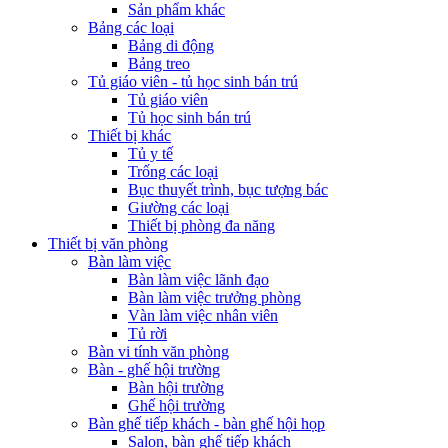
Sản phẩm khác
Bảng các loại
Bảng di động
Bảng treo
Tủ giáo viên - tủ học sinh bán trú
Tủ giáo viên
Tủ học sinh bán trú
Thiết bị khác
Tủ y tế
Trống các loại
Bục thuyết trình, bục tượng bác
Giường các loại
Thiết bị phòng đa năng
Thiết bị văn phòng
Bàn làm việc
Bàn làm việc lãnh đạo
Bàn làm việc trưởng phòng
Vàn làm việc nhân viên
Tủ rời
Bàn vi tính văn phòng
Bàn - ghế hội trường
Bàn hội trường
Ghế hội trường
Bàn ghế tiếp khách - bàn ghế hội họp
Salon, bàn ghế tiếp khách