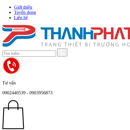
Giới thiệu
Tuyển dụng
Liên hệ
Tư vấn
0902440539 - 0903956873