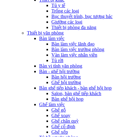
Tủ y tế
Trống các loại
Bục thuyết trình, bục tượng bác
Giường các loại
Thiết bị phòng đa năng
Thiết bị văn phòng
Bàn làm việc
Bàn làm việc lãnh đạo
Bàn làm việc trưởng phòng
Vàn làm việc nhân viên
Tủ rời
Bàn vi tính văn phòng
Bàn - ghế hội trường
Bàn hội trường
Ghế hội trường
Bàn ghế tiếp khách - bàn ghế hội họp
Salon, bàn ghế tiếp khách
Bàn ghế hội họp
Ghế làm việc
Ghế gỗ
Ghế xoay
Ghế chân quỳ
Ghế cố định
Ghế xếp