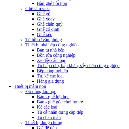
Bàn ghế hội họp
Ghế làm việc
Ghế gỗ
Ghế xoay
Ghế chân quỳ
Ghế cố định
Ghế xếp
Tủ hồ sơ văn phòng
Thiết bị nhà bếp công nghiệp
Bàn tủ nhà bếp
Bồn rửa công nghiệp
Xe đẩy các loại
Tủ hấp cơm, hấp khăn, sấy chén công nghiệp
Bếp công nghiệp
Tủ, kệ các loại
Hàng gia dụng
Thiết bị mầm non
Đồ dùng lớp học
Bàn - ghế lớp học
Bàn - ghế góc chơi ho trẻ
Kệ các loại
Tủ cá nhân đựng cặp dép
Tủ chăn màn
Thiết bị dùng chung
Giá để dép