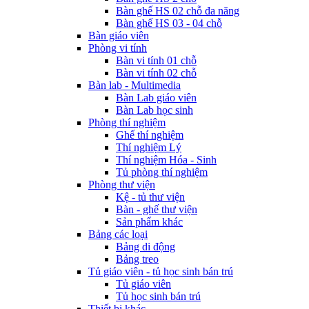
Bàn ghế HS 02 chỗ đa năng
Bàn ghế HS 03 - 04 chỗ
Bàn giáo viên
Phòng vi tính
Bàn vi tính 01 chỗ
Bàn vi tính 02 chỗ
Bàn lab - Multimedia
Bàn Lab giáo viên
Bàn Lab học sinh
Phòng thí nghiệm
Ghế thí nghiệm
Thí nghiệm Lý
Thí nghiệm Hóa - Sinh
Tủ phòng thí nghiệm
Phòng thư viện
Kệ - tủ thư viện
Bàn - ghế thư viện
Sản phẩm khác
Bảng các loại
Bảng di động
Bảng treo
Tủ giáo viên - tủ học sinh bán trú
Tủ giáo viên
Tủ học sinh bán trú
Thiết bị khác