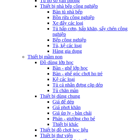
Tủ hồ sơ văn phòng
Thiết bị nhà bếp công nghiệp
Bàn tủ nhà bếp
Bồn rửa công nghiệp
Xe đẩy các loại
Tủ hấp cơm, hấp khăn, sấy chén công
nghiệp
Bếp công nghiệp
Tủ, kệ các loại
Hàng gia dụng
Thiết bị mầm non
Đồ dùng lớp học
Bàn - ghế lớp học
Bàn - ghế góc chơi ho trẻ
Kệ các loại
Tủ cá nhân đựng cặp dép
Tủ chăn màn
Thiết bị dùng chung
Giá để dép
Giá phơi khăn
Giá úp ly - bàn chải
Phản - giường cho bé
Thiết bị khác
Thiết bị đồ chơi học liệu
Thiêt bị thư viện