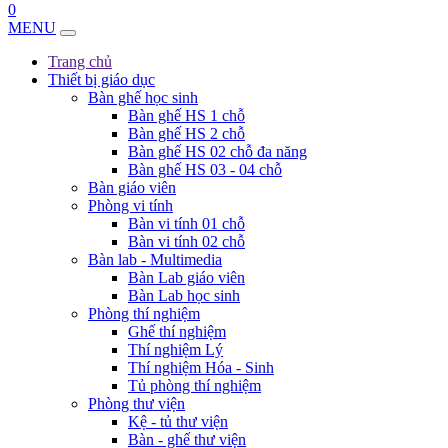
0
MENU
Trang chủ
Thiết bị giáo dục
Bàn ghế học sinh
Bàn ghế HS 1 chỗ
Bàn ghế HS 2 chỗ
Bàn ghế HS 02 chỗ đa năng
Bàn ghế HS 03 - 04 chỗ
Bàn giáo viên
Phòng vi tính
Bàn vi tính 01 chỗ
Bàn vi tính 02 chỗ
Bàn lab - Multimedia
Bàn Lab giáo viên
Bàn Lab học sinh
Phòng thí nghiệm
Ghế thí nghiệm
Thí nghiệm Lý
Thí nghiệm Hóa - Sinh
Tủ phòng thí nghiệm
Phòng thư viện
Kệ - tủ thư viện
Bàn - ghế thư viện