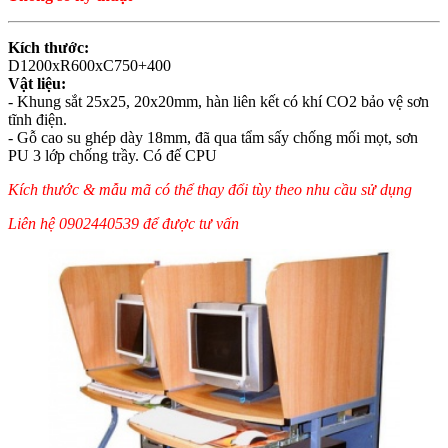
Kích thước:
D1200xR600xC750+400
Vật liệu:
- Khung sắt 25x25, 20x20mm, hàn liên kết có khí CO2 bảo vệ sơn
tĩnh điện.
- Gỗ cao su ghép dày 18mm, đã qua tẩm sấy chống mối mọt, sơn
PU 3 lớp chống trầy. Có đế CPU
Kích thước & mẫu mã có thể thay đổi tùy theo nhu cầu sử dụng
Liên hệ 0902440539 để được tư vấn