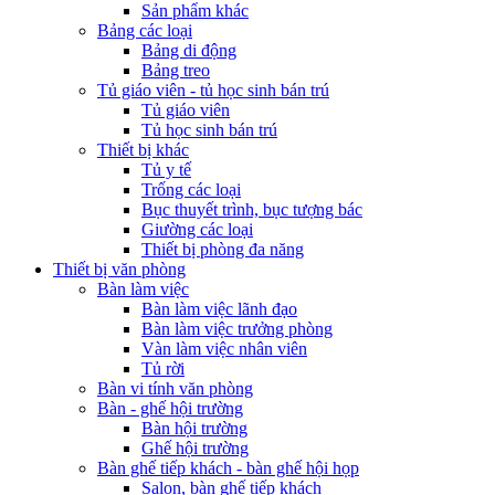
Sản phẩm khác
Bảng các loại
Bảng di động
Bảng treo
Tủ giáo viên - tủ học sinh bán trú
Tủ giáo viên
Tủ học sinh bán trú
Thiết bị khác
Tủ y tế
Trống các loại
Bục thuyết trình, bục tượng bác
Giường các loại
Thiết bị phòng đa năng
Thiết bị văn phòng
Bàn làm việc
Bàn làm việc lãnh đạo
Bàn làm việc trưởng phòng
Vàn làm việc nhân viên
Tủ rời
Bàn vi tính văn phòng
Bàn - ghế hội trường
Bàn hội trường
Ghế hội trường
Bàn ghế tiếp khách - bàn ghế hội họp
Salon, bàn ghế tiếp khách