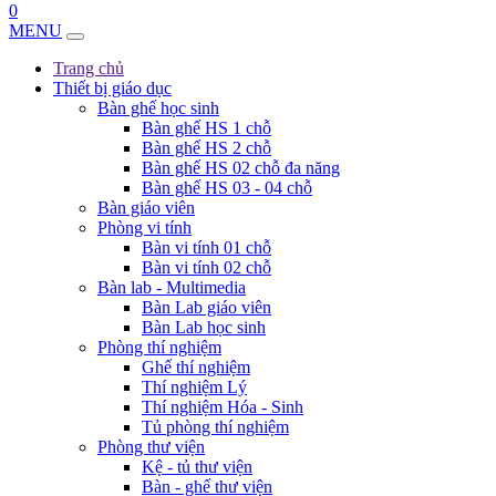
0
MENU
Trang chủ
Thiết bị giáo dục
Bàn ghế học sinh
Bàn ghế HS 1 chỗ
Bàn ghế HS 2 chỗ
Bàn ghế HS 02 chỗ đa năng
Bàn ghế HS 03 - 04 chỗ
Bàn giáo viên
Phòng vi tính
Bàn vi tính 01 chỗ
Bàn vi tính 02 chỗ
Bàn lab - Multimedia
Bàn Lab giáo viên
Bàn Lab học sinh
Phòng thí nghiệm
Ghế thí nghiệm
Thí nghiệm Lý
Thí nghiệm Hóa - Sinh
Tủ phòng thí nghiệm
Phòng thư viện
Kệ - tủ thư viện
Bàn - ghế thư viện