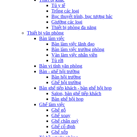
Tủ y tế
Trống các loại
Bục thuyết trình, bục tượng bác
Giường các loại
Thiết bị phòng đa năng
Thiết bị văn phòng
Bàn làm việc
Bàn làm việc lãnh đạo
Bàn làm việc trưởng phòng
Vàn làm việc nhân viên
Tủ rời
Bàn vi tính văn phòng
Bàn - ghế hội trường
Bàn hội trường
Ghế hội trường
Bàn ghế tiếp khách - bàn ghế hội họp
Salon, bàn ghế tiếp khách
Bàn ghế hội họp
Ghế làm việc
Ghế gỗ
Ghế xoay
Ghế chân quỳ
Ghế cố định
Ghế xếp