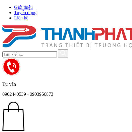
Giới thiệu
Tuyển dụng
Liên hệ
Tư vấn
0902440539 - 0903956873