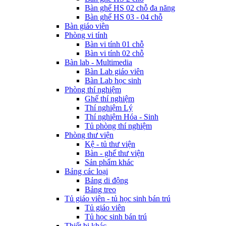
Bàn ghế HS 02 chỗ đa năng
Bàn ghế HS 03 - 04 chỗ
Bàn giáo viên
Phòng vi tính
Bàn vi tính 01 chỗ
Bàn vi tính 02 chỗ
Bàn lab - Multimedia
Bàn Lab giáo viên
Bàn Lab học sinh
Phòng thí nghiệm
Ghế thí nghiệm
Thí nghiệm Lý
Thí nghiệm Hóa - Sinh
Tủ phòng thí nghiệm
Phòng thư viện
Kệ - tủ thư viện
Bàn - ghế thư viện
Sản phẩm khác
Bảng các loại
Bảng di động
Bảng treo
Tủ giáo viên - tủ học sinh bán trú
Tủ giáo viên
Tủ học sinh bán trú
Thiết bị khác