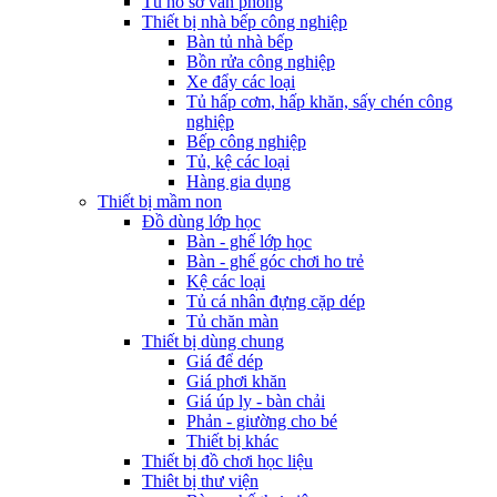
Tủ hồ sơ văn phòng
Thiết bị nhà bếp công nghiệp
Bàn tủ nhà bếp
Bồn rửa công nghiệp
Xe đẩy các loại
Tủ hấp cơm, hấp khăn, sấy chén công
nghiệp
Bếp công nghiệp
Tủ, kệ các loại
Hàng gia dụng
Thiết bị mầm non
Đồ dùng lớp học
Bàn - ghế lớp học
Bàn - ghế góc chơi ho trẻ
Kệ các loại
Tủ cá nhân đựng cặp dép
Tủ chăn màn
Thiết bị dùng chung
Giá để dép
Giá phơi khăn
Giá úp ly - bàn chải
Phản - giường cho bé
Thiết bị khác
Thiết bị đồ chơi học liệu
Thiêt bị thư viện