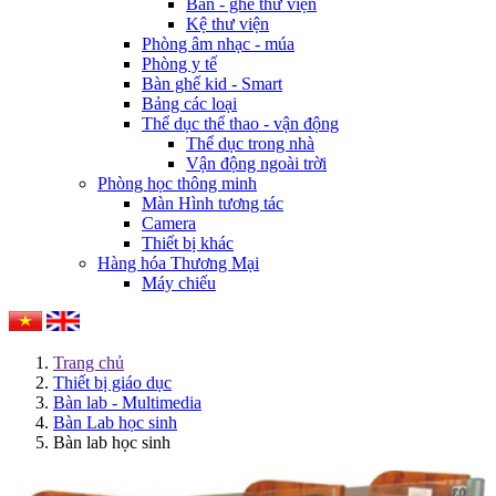
Bàn - ghế thư viện
Kệ thư viện
Phòng âm nhạc - múa
Phòng y tế
Bàn ghế kid - Smart
Bảng các loại
Thể dục thể thao - vận động
Thể dục trong nhà
Vận động ngoài trời
Phòng học thông minh
Màn Hình tương tác
Camera
Thiết bị khác
Hàng hóa Thương Mại
Máy chiếu
Trang chủ
Thiết bị giáo dục
Bàn lab - Multimedia
Bàn Lab học sinh
Bàn lab học sinh