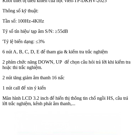
Khối thiết bị điều khiển của học viên-TP-DKHV-2025
Thông số kỹ thuật:
Tần số: 100Hz-4KHz
Tỷ số tín hiệu/ tạp âm S/N: ≥55dB
'Tỷ lệ biến dạng: ≤3%
6 nút A, B, C, D, E để tham gia & kiểm tra trắc nghiệm
2 phím chức năng DOWN, UP để chọn câu hỏi trả lời khi kiểm tra
hoặc thi trắc nghiệm.
2 nút tăng giảm âm thanh 16 nấc
1 nút call để xin ý kiến
Màn hình LCD 3.2 inch để hiển thị thông tin chổ ngồi HS, câu trả
lời trắc nghiệm, kênh phát âm thanh,...