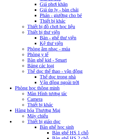
Giá phơi khăn
Giá úp ly - bàn chải
Phản - giường cho bé
Thiết bị khác
Thiết bị đồ chơi học liệu
Thiêt bị thư viện
Bàn - ghế thư viện
Kệ thư viện
Phòng âm nhạc - múa
Phòng y tế
Bàn ghế kid - Smart
Bảng các loại
Thể dục thể thao - vận động
Thể dục trong nhà
Vận động ngoài trời
Phòng học thông minh
Màn Hình tương tác
Camera
Thiết bị khác
Hàng hóa Thương Mại
Máy chiếu
Thiết bị giáo dục
Bàn ghế học sinh
Bàn ghế HS 1 chỗ
Bàn ghế HS 2 chỗ