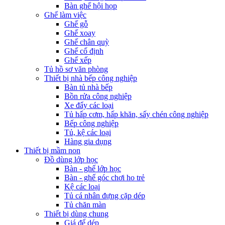
Bàn ghế hội họp
Ghế làm việc
Ghế gỗ
Ghế xoay
Ghế chân quỳ
Ghế cố định
Ghế xếp
Tủ hồ sơ văn phòng
Thiết bị nhà bếp công nghiệp
Bàn tủ nhà bếp
Bồn rửa công nghiệp
Xe đẩy các loại
Tủ hấp cơm, hấp khăn, sấy chén công nghiệp
Bếp công nghiệp
Tủ, kệ các loại
Hàng gia dụng
Thiết bị mầm non
Đồ dùng lớp học
Bàn - ghế lớp học
Bàn - ghế góc chơi ho trẻ
Kệ các loại
Tủ cá nhân đựng cặp dép
Tủ chăn màn
Thiết bị dùng chung
Giá để dép