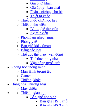
Giá phơi khăn
Giá úp ly - bàn chải
Phản - giường cho bé
Thiết bị khác
Thiết bị đồ chơi học liệu
Thiêt bị thư viện
Bàn - ghế thư viện
Kệ thư viện
Phòng âm nhạc - múa
Phòng y tế
Bàn ghế kid - Smart
Bảng các loại
Thể dục thể thao - vận động
Thể dục trong nhà
Vận động ngoài trời
Phòng học thông minh
Màn Hình tương tác
Camera
Thiết bị khác
Hàng hóa Thương Mại
Máy chiếu
Thiết bị giáo dục
Bàn ghế học sinh
Bàn ghế HS 1 chỗ
Bàn ghế HS 2 chỗ