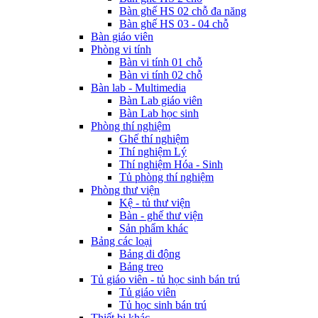
Bàn ghế HS 02 chỗ đa năng
Bàn ghế HS 03 - 04 chỗ
Bàn giáo viên
Phòng vi tính
Bàn vi tính 01 chỗ
Bàn vi tính 02 chỗ
Bàn lab - Multimedia
Bàn Lab giáo viên
Bàn Lab học sinh
Phòng thí nghiệm
Ghế thí nghiệm
Thí nghiệm Lý
Thí nghiệm Hóa - Sinh
Tủ phòng thí nghiệm
Phòng thư viện
Kệ - tủ thư viện
Bàn - ghế thư viện
Sản phẩm khác
Bảng các loại
Bảng di động
Bảng treo
Tủ giáo viên - tủ học sinh bán trú
Tủ giáo viên
Tủ học sinh bán trú
Thiết bị khác