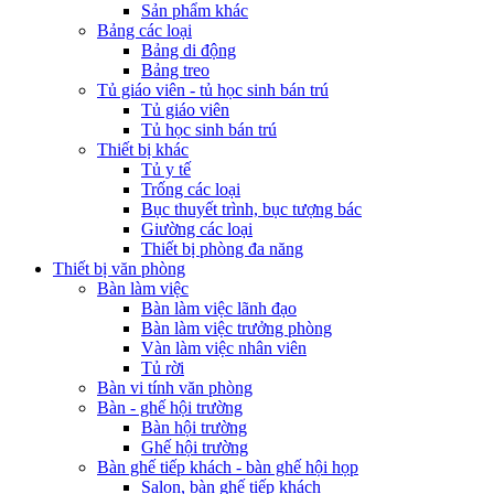
Sản phẩm khác
Bảng các loại
Bảng di động
Bảng treo
Tủ giáo viên - tủ học sinh bán trú
Tủ giáo viên
Tủ học sinh bán trú
Thiết bị khác
Tủ y tế
Trống các loại
Bục thuyết trình, bục tượng bác
Giường các loại
Thiết bị phòng đa năng
Thiết bị văn phòng
Bàn làm việc
Bàn làm việc lãnh đạo
Bàn làm việc trưởng phòng
Vàn làm việc nhân viên
Tủ rời
Bàn vi tính văn phòng
Bàn - ghế hội trường
Bàn hội trường
Ghế hội trường
Bàn ghế tiếp khách - bàn ghế hội họp
Salon, bàn ghế tiếp khách