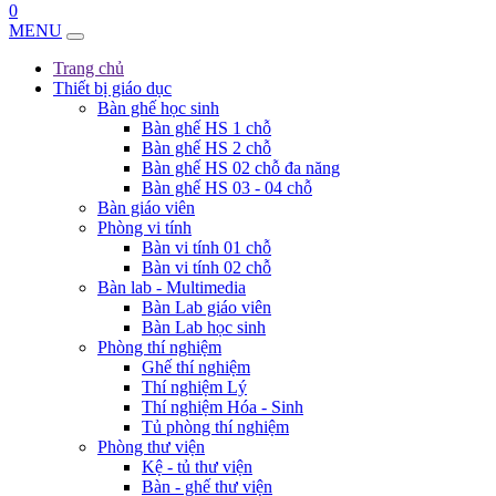
0
MENU
Trang chủ
Thiết bị giáo dục
Bàn ghế học sinh
Bàn ghế HS 1 chỗ
Bàn ghế HS 2 chỗ
Bàn ghế HS 02 chỗ đa năng
Bàn ghế HS 03 - 04 chỗ
Bàn giáo viên
Phòng vi tính
Bàn vi tính 01 chỗ
Bàn vi tính 02 chỗ
Bàn lab - Multimedia
Bàn Lab giáo viên
Bàn Lab học sinh
Phòng thí nghiệm
Ghế thí nghiệm
Thí nghiệm Lý
Thí nghiệm Hóa - Sinh
Tủ phòng thí nghiệm
Phòng thư viện
Kệ - tủ thư viện
Bàn - ghế thư viện