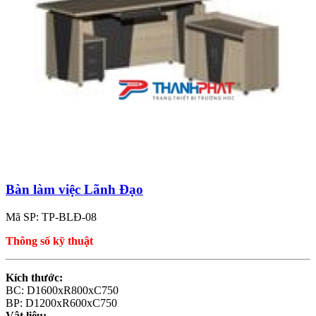
Bàn làm việc Lãnh Đạo
Mã SP: TP-BLĐ-08
Thông số kỹ thuật
Kích thước:
BC: D1600xR800xC750
BP: D1200xR600xC750
Vật liệu: