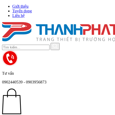
Giới thiệu
Tuyển dụng
Liên hệ
Tư vấn
0902440539 - 0903956873