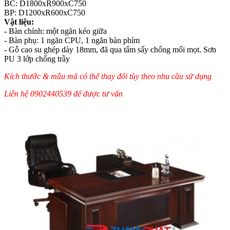
BC: D1800xR900xC750
BP: D1200xR600xC750
Vật liệu:
- Bàn chính: một ngăn kéo giữa
- Bàn phụ: 1 ngăn CPU, 1 ngăn bàn phím
- Gỗ cao su ghép dày 18mm, đã qua tẩm sấy chống mối mọt. Sơn
PU 3 lớp chống trầy
Kích thước & mẫu mã có thể thay đổi tùy theo nhu cầu sử dụng
Liên hệ 0902440539 để được tư vấn