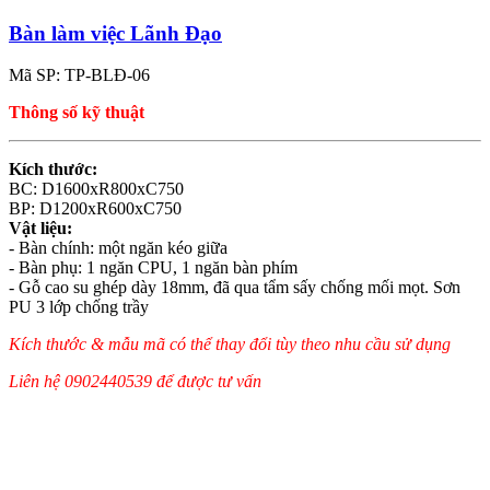
Bàn làm việc Lãnh Đạo
Mã SP: TP-BLĐ-06
Thông số kỹ thuật
Kích thước:
BC: D1600xR800xC750
BP: D1200xR600xC750
Vật liệu:
- Bàn chính: một ngăn kéo giữa
- Bàn phụ: 1 ngăn CPU, 1 ngăn bàn phím
- Gỗ cao su ghép dày 18mm, đã qua tẩm sấy chống mối mọt. Sơn
PU 3 lớp chống trầy
Kích thước & mẫu mã có thể thay đổi tùy theo nhu cầu sử dụng
Liên hệ 0902440539 để được tư vấn