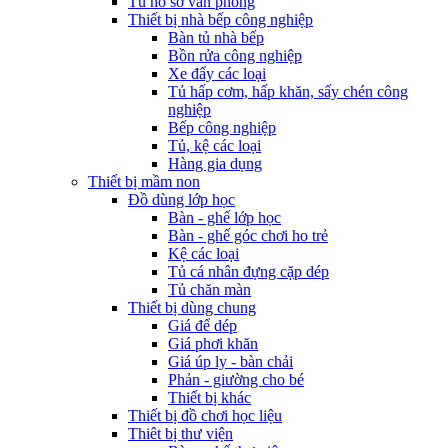
Tủ hồ sơ văn phòng
Thiết bị nhà bếp công nghiệp
Bàn tủ nhà bếp
Bồn rửa công nghiệp
Xe đẩy các loại
Tủ hấp cơm, hấp khăn, sấy chén công
nghiệp
Bếp công nghiệp
Tủ, kệ các loại
Hàng gia dụng
Thiết bị mầm non
Đồ dùng lớp học
Bàn - ghế lớp học
Bàn - ghế góc chơi ho trẻ
Kệ các loại
Tủ cá nhân đựng cặp dép
Tủ chăn màn
Thiết bị dùng chung
Giá để dép
Giá phơi khăn
Giá úp ly - bàn chải
Phản - giường cho bé
Thiết bị khác
Thiết bị đồ chơi học liệu
Thiêt bị thư viện