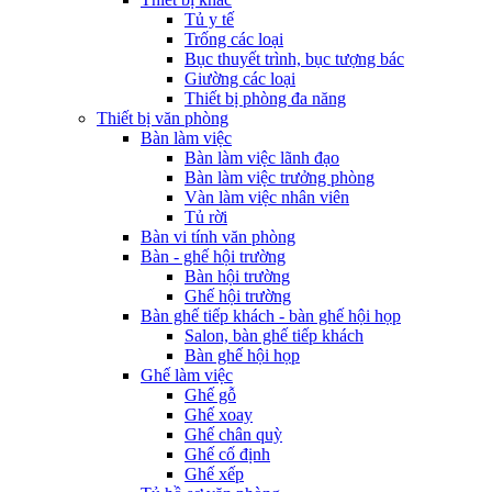
Tủ y tế
Trống các loại
Bục thuyết trình, bục tượng bác
Giường các loại
Thiết bị phòng đa năng
Thiết bị văn phòng
Bàn làm việc
Bàn làm việc lãnh đạo
Bàn làm việc trưởng phòng
Vàn làm việc nhân viên
Tủ rời
Bàn vi tính văn phòng
Bàn - ghế hội trường
Bàn hội trường
Ghế hội trường
Bàn ghế tiếp khách - bàn ghế hội họp
Salon, bàn ghế tiếp khách
Bàn ghế hội họp
Ghế làm việc
Ghế gỗ
Ghế xoay
Ghế chân quỳ
Ghế cố định
Ghế xếp