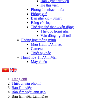
Bàn - ghế thư viện
Kệ thư viện
Phòng âm nhạc - múa
Phòng y tế
Bàn ghế kid - Smart
Bảng các loại
Thể dục thể thao - vận động
Thể dục trong nhà
Vận động ngoài trời
Phòng học thông minh
Màn Hình tương tác
Camera
Thiết bị khác
Hàng hóa Thương Mại
Máy chiếu
Trang chủ
Thiết bị văn phòng
Bàn làm việc
Bàn làm việc lãnh đạo
Bàn làm việc Lãnh Đạo