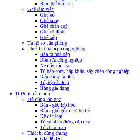
Bàn ghế hội họp
Ghế làm việc
Ghế gỗ
Ghế xoay
Ghế chân quỳ
Ghế cố định
Ghế xếp
Tủ hồ sơ văn phòng
Thiết bị nhà bếp công nghiệp
Bàn tủ nhà bếp
Bồn rửa công nghiệp
Xe đẩy các loại
Tủ hấp cơm, hấp khăn, sấy chén công nghiệp
Bếp công nghiệp
Tủ, kệ các loại
Hàng gia dụng
Thiết bị mầm non
Đồ dùng lớp học
Bàn - ghế lớp học
Bàn - ghế góc chơi ho trẻ
Kệ các loại
Tủ cá nhân đựng cặp dép
Tủ chăn màn
Thiết bị dùng chung
Giá để dép