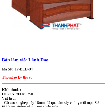
Bàn làm việc Lãnh Đạo
Mã SP: TP-BLĐ-04
Thông số kỹ thuật
Kích thước:
D1600xR800xC750
Vật liệu:
- Gỗ cao su ghép dày 18mm, đã qua tẩm sấy chống mối mọt. Sơn
PU 3 lớp chống trầy, 1 ngăn kéo giữa